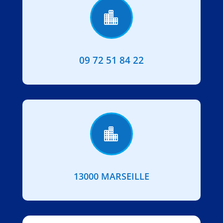

09 72 51 84 22

13000 MARSEILLE