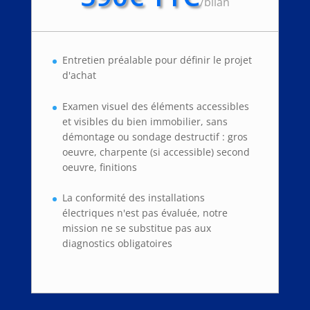
/
bilan
Entretien préalable pour définir le projet
d'achat
Examen visuel des éléments accessibles
et visibles du bien immobilier, sans
démontage ou sondage destructif : gros
oeuvre, charpente (si accessible) second
oeuvre, finitions
La conformité des installations
électriques n'est pas évaluée, notre
mission ne se substitue pas aux
diagnostics obligatoires